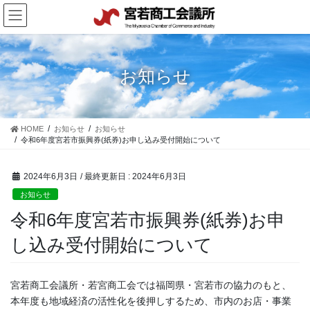
コ
ナ
ン
ビ
テ
ゲ
ン
ー
ツ
シ
お知らせ
に
ョ
移
ン
動
に
移
HOME
お知らせ
お知らせ
動
令和6年度宮若市振興券(紙券)お申し込み受付開始について
2024年6月3日
/ 最終更新日 :
2024年6月3日
お知らせ
令和6年度宮若市振興券(紙券)お申
し込み受付開始について
宮若商工会議所・若宮商工会では福岡県・宮若市の協力のもと、
本年度も地域経済の活性化を後押しするため、市内のお店・事業