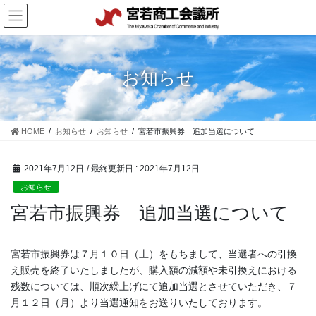
コ
ナ
ン
ビ
テ
ゲ
ン
ー
ツ
シ
お知らせ
に
ョ
移
ン
動
に
移
HOME
お知らせ
お知らせ
宮若市振興券 追加当選について
動
2021年7月12日
/ 最終更新日 :
2021年7月12日
お知らせ
宮若市振興券 追加当選について
宮若市振興券は７月１０日（土）をもちまして、当選者への引換
え販売を終了いたしましたが、購入額の減額や未引換えにおける
残数については、順次繰上げにて追加当選とさせていただき、７
月１２日（月）より当選通知をお送りいたしております。