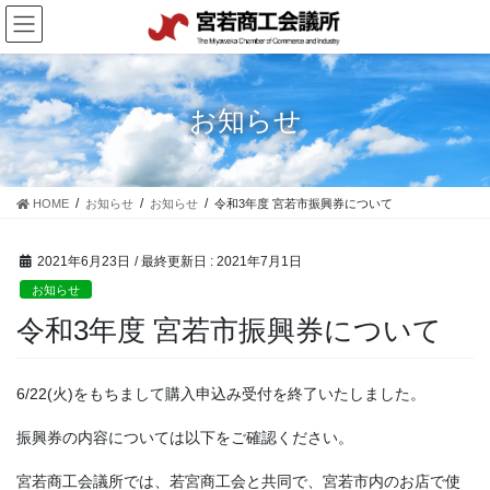
コ
ナ
ン
ビ
テ
ゲ
ン
ー
ツ
シ
お知らせ
に
ョ
移
ン
動
に
移
HOME
お知らせ
お知らせ
令和3年度 宮若市振興券について
動
2021年6月23日
/ 最終更新日 :
2021年7月1日
お知らせ
令和3年度 宮若市振興券について
6/22(火)をもちまして購入申込み受付を終了いたしました。
振興券の内容については以下をご確認ください。
宮若商工会議所では、若宮商工会と共同で、宮若市内のお店で使