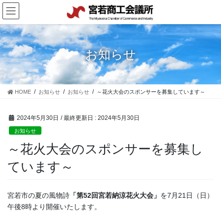
コ
ナ
ン
ビ
テ
ゲ
ン
ー
ツ
シ
お知らせ
に
ョ
移
ン
動
に
移
HOME
お知らせ
お知らせ
～花火大会のスポンサーを募集しています～
動
2024年5月30日
/ 最終更新日 :
2024年5月30日
お知らせ
～花火大会のスポンサーを募集し
ています～
宮若市の夏の風物詩
「第52回宮若納涼花火大会」
を7月21日（日）
午後8時より開催いたします。