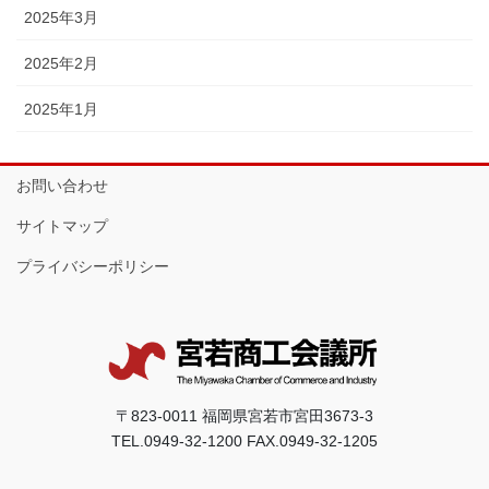
2025年3月
2025年2月
2025年1月
お問い合わせ
サイトマップ
プライバシーポリシー
〒823-0011 福岡県宮若市宮田3673-3
TEL.0949-32-1200 FAX.0949-32-1205