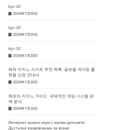
kyc-10
2026年7月20日
kyc-10
2026年7月20日
kyc-10
2026年7月20日
해외 카지노 사이트 추천 목록: 글로벌 게이밍 플
랫폼 선정 안내서
2026年7月16日
해외의 카지노 가이드: 국제적인 게임 시스템 완
벽 분석
2026年7月16日
Интернет казино игри с малки депозити:
Достъпно развлечение за всеки