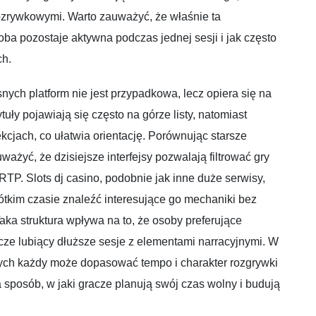
ozrywkowymi. Warto zauważyć, że właśnie ta
ba pozostaje aktywna podczas jednej sesji i jak często
ch.
ych platform nie jest przypadkowa, lecz opiera się na
ły pojawiają się często na górze listy, natomiast
jach, co ułatwia orientację. Porównując starsze
żyć, że dzisiejsze interfejsy pozwalają filtrować gry
TP. Slots dj casino, podobnie jak inne duże serwisy,
rótkim czasie znaleźć interesujące go mechaniki bez
Taka struktura wpływa na to, że osoby preferujące
acze lubiący dłuższe sesje z elementami narracyjnymi. W
tórych każdy może dopasować tempo i charakter rozgrywki
sposób, w jaki gracze planują swój czas wolny i budują