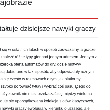
rajobrazie
ałtuje dzisiejsze nawyki graczy
ł się w ostatnich latach w sposób zauważalny, a gracze
ą znaleźć różne typy gier pod jednym adresem. Jednym z
 szeroka oferta automatów do gry, gdzie motywy
 są dobierane w taki sposób, aby odpowiadały różnym
ia się często w rozmowach o tym, jak platformy
gł szybko porównać tytuły i wybrać coś pasującego do
e użytkownik nie musi przełączać się między wieloma
duje się uporządkowana kolekcja slotów klasycznych,
 nawyki graczy ewoluują w kierunku dłuższego, ale