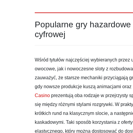
Popularne gry hazardowe i
cyfrowej
Wśród tytułów najczęściej wybieranych przez
owocowe, jak i nowoczesne sloty z rozbudowa
zauważyć, że starsze mechaniki przyciągają g
gdy nowsze produkcje kuszą animacjami oraz i
Casino
prezentują oba rodzaje w przejrzysty 
się między różnymi stylami rozgrywki. W prakty
krótkich rund na klasycznym slocie, a następni
kaskadowymi. Taki sposób korzystania z ofert
elastycznego, który można dostosować do dos