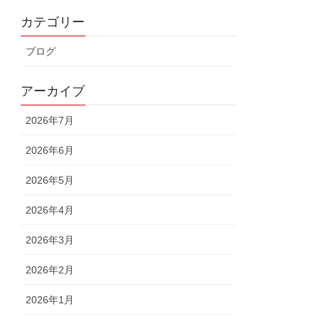
カテゴリー
ブログ
アーカイブ
2026年7月
2026年6月
2026年5月
2026年4月
2026年3月
2026年2月
2026年1月