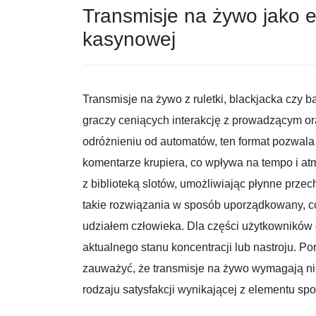
Transmisje na żywo jako 
kasynowej
Transmisje na żywo z ruletki, blackjacka czy b
graczy ceniących interakcję z prowadzącym or
odróżnieniu od automatów, ten format pozwala
komentarze krupiera, co wpływa na tempo i atmo
z biblioteką slotów, umożliwiając płynne przec
takie rozwiązania w sposób uporządkowany, co
udziałem człowieka. Dla części użytkownikó
aktualnego stanu koncentracji lub nastroju. P
zauważyć, że transmisje na żywo wymagają nie
rodzaju satysfakcji wynikającej z elementu sp