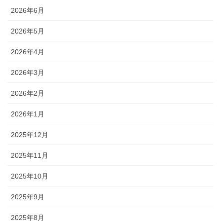
2026年6月
2026年5月
2026年4月
2026年3月
2026年2月
2026年1月
2025年12月
2025年11月
2025年10月
2025年9月
2025年8月